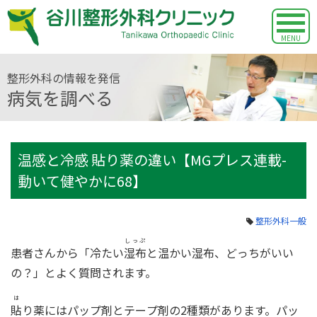
MENU
整形外科の情報を発信
病気を調べる
温感と冷感 貼り薬の違い【MGプレス連載-
動いて健やかに68】
整形外科一般
しっぷ
患者さんから「冷たい
湿布
と温かい湿布、どっちがいい
の？」とよく質問されます。
は
貼
り薬にはパップ剤とテープ剤の2種類があります。パッ