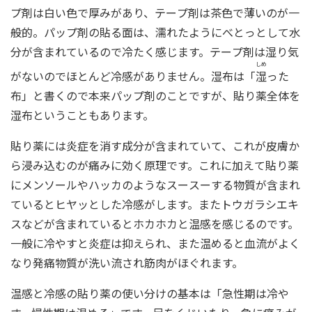
プ剤は白い色で厚みがあり、テープ剤は茶色で薄いのが一
般的。パップ剤の貼る面は、濡れたようにべとっとして水
分が含まれているので冷たく感じます。テープ剤は湿り気
しめ
がないのでほとんど冷感がありません。湿布は「
湿
った
布」と書くので本来パップ剤のことですが、貼り薬全体を
湿布ということもあります。
貼り薬には炎症を消す成分が含まれていて、これが皮膚か
ら浸み込むのが痛みに効く原理です。これに加えて貼り薬
にメンソールやハッカのようなスースーする物質が含まれ
ているとヒヤッとした冷感がします。またトウガラシエキ
スなどが含まれているとホカホカと温感を感じるのです。
一般に冷やすと炎症は抑えられ、また温めると血流がよく
なり発痛物質が洗い流され筋肉がほぐれます。
温感と冷感の貼り薬の使い分けの基本は「急性期は冷や