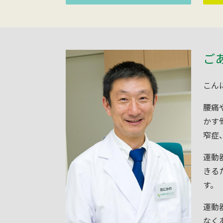
ご
こん
腰痛
かす
窄症
運動
きる
す。
運動
なく