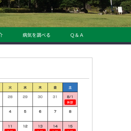
介
病気を調べる
Ｑ＆Ａ