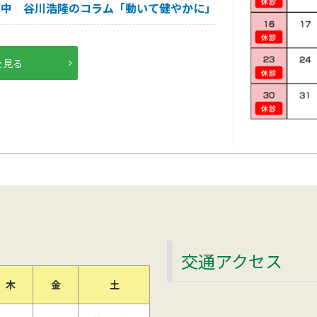
載中 谷川浩隆のコラム「動いて健やかに」
を見る
交通アクセス
木
金
土