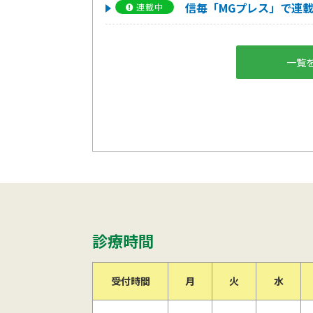
信毎「MGプレス」で連
連載中
一覧
診療時間
受付時間
月
火
水