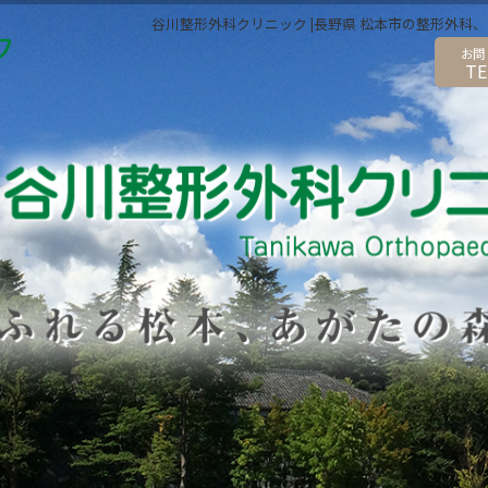
谷川整形外科クリニック |長野県 松本市の整形外
ク
TE