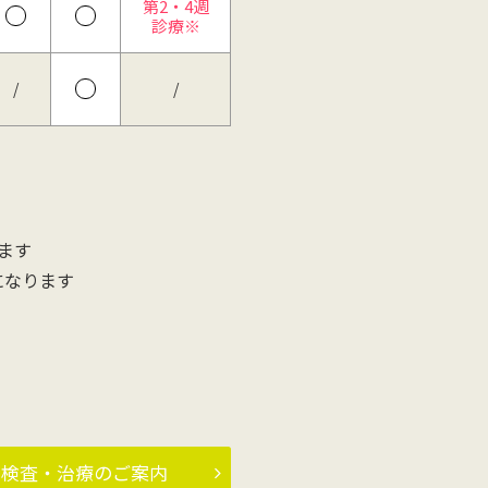
第2・4週
診療※
/
/
ます
になります
検査・治療のご案内