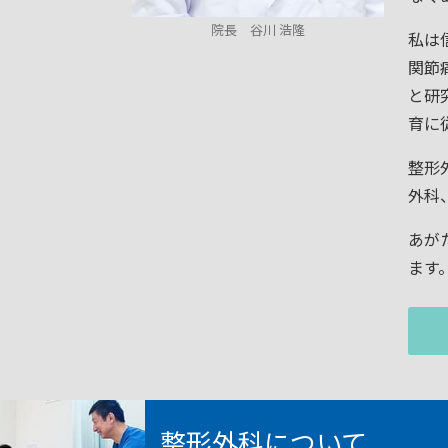
院長 谷川 浩隆
私は
関節
と研
育に
整形
外科
あが
ます
整形外科について