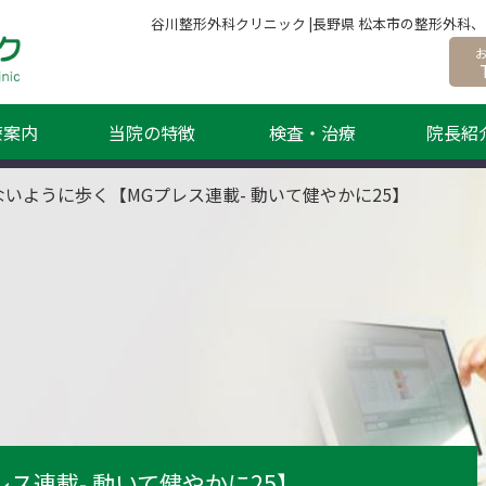
谷川整形外科クリニック |長野県 松本市の整形外
療案内
当院の特徴
検査・治療
院長紹
ないように歩く【MGプレス連載- 動いて健やかに25】
ス連載- 動いて健やかに25】