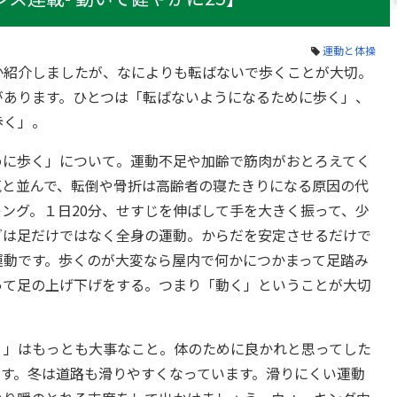
運動と体操
か紹介しましたが、なによりも転ばないで歩くことが大切。
があります。ひとつは「転ばないようになるために歩く」、
歩く」。
めに歩く」について。運動不足や加齢で筋肉がおとろえてく
気と並んで、転倒や骨折は高齢者の寝たきりになる原因の代
ング。１日20分、せすじを伸ばして手を大きく振って、少
グは足だけではなく全身の運動。からだを安定させるだけで
運動です。歩くのが大変なら屋内で何かにつかまって足踏み
って足の上げ下げをする。つまり「動く」ということが大切
く」はもっとも大事なこと。体のために良かれと思ってした
です。冬は道路も滑りやすくなっています。滑りにくい運動