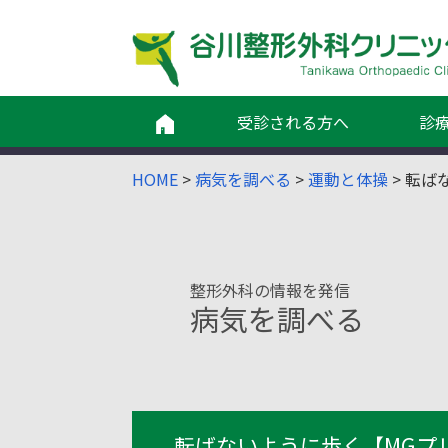
受診される方へ
診
HOME
>
病気を調べる
>
運動と体操
>
転ば
整形外科の情報を発信
病気を調べる
転ばないように歩く【MGプレ