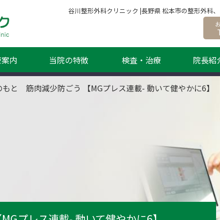
谷川整形外科クリニック |長野県 松本市の整形外
療案内
当院の特徴
検査・治療
院長紹
のもと 筋肉減少防ごう 【MGプレス連載- 動いて健やかに6】
MGプレス連載- 動いて健やかに6】