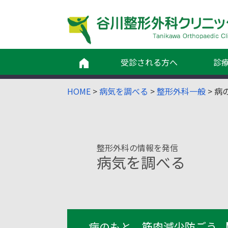
受診される方へ
診
HOME
>
病気を調べる
>
整形外科一般
>
病
整形外科の情報を発信
病気を調べる
病のもと 筋肉減少防ごう 【