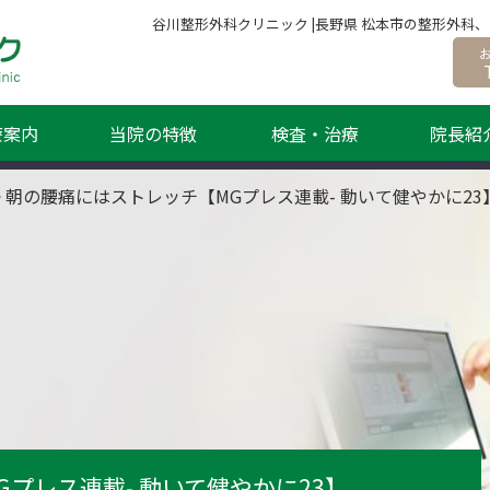
谷川整形外科クリニック |長野県 松本市の整形外
療案内
当院の特徴
検査・治療
院長紹
>
朝の腰痛にはストレッチ【MGプレス連載- 動いて健やかに23
プレス連載- 動いて健やかに23】